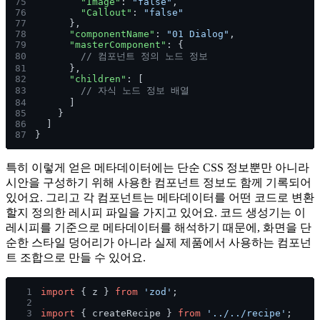
75
        "Image"
: 
"false"
,
76
        "Callout"
: 
"false"
77
      },
78
      "componentName"
: 
"01 Dialog"
,
79
      "masterComponent"
: {
80
        // 컴포넌트 정의 노드 정보
81
      },
82
      "children"
: [
83
        // 자식 노드 정보 배열
84
      ]
85
    }
86
  ]
87
}
특히 이렇게 얻은 메타데이터에는 단순 CSS 정보뿐만 아니라
시안을 구성하기 위해 사용한 컴포넌트 정보도 함께 기록되어
있어요. 그리고 각 컴포넌트는 메타데이터를 어떤 코드로 변환
할지 정의한 레시피 파일을 가지고 있어요. 코드 생성기는 이
레시피를 기준으로 메타데이터를 해석하기 때문에, 화면을 단
순한 스타일 덩어리가 아니라 실제 제품에서 사용하는 컴포넌
트 조합으로 만들 수 있어요.
1
import
 { z } 
from 
'zod'
;
2
3
import
 { createRecipe } 
from 
'../../recipe'
;