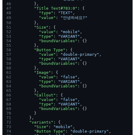
46
        },
47
        "Title Text#783:0"
: {
48
          "type"
: 
"TEXT"
,
49
          "value"
: 
"안녕하세요?"
50
        },
51
        "Size"
: {
52
          "value"
: 
"mobile"
,
53
          "type"
: 
"VARIANT"
,
54
          "boundVariables"
: {}
55
        },
56
        "Button Type"
: {
57
          "value"
: 
"double-primary"
,
58
          "type"
: 
"VARIANT"
,
59
          "boundVariables"
: {}
60
        },
61
        "Image"
: {
62
          "value"
: 
"false"
,
63
          "type"
: 
"VARIANT"
,
64
          "boundVariables"
: {}
65
        },
66
        "Callout"
: {
67
          "value"
: 
"false"
,
68
          "type"
: 
"VARIANT"
,
69
          "boundVariables"
: {}
70
        }
71
      },
72
      "variants"
: {
73
        "Size"
: 
"mobile"
,
74
        "Button Type"
: 
"double-primary"
,