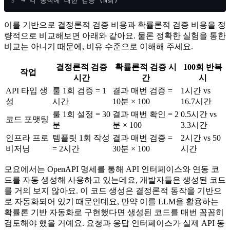
3
→ 각 동작에 대한 검증 (N회)
이를 기반으로 결정론적 검증 비용과 확률론적 검증 비용을 정
량적으로 비교해보면 아래와 같아요. 물론 정확한 실험을 통한
비교는 아니기 때문에, 비유 수준으로 이해해 주세요.
결정론적 검증
확률론적 검증 시
100회 반복
작업
시간
간
시
API 타입 생
룰 1회 검증 = 1
결과 매번 검증 =
1시간 vs
성
시간
10분 × 100
16.7시간
룰 1회 설정 = 30
결과 매번 확인 = 2
0.5시간 vs
코드 포맷팅
분
분 × 100
3.3시간
인프라 프로
템플릿 1회 작성
결과 매번 검증 =
2시간 vs 50
비저닝
= 2시간
30분 × 100
시간
모요에서는 OpenAPI 명세를 통해 API 인터페이스와 연동 코
드를 자동 생성해 사용하고 있는데요, 개발자들은 생성된 코드
를 거의 보지 않아요. 이 코드 생성은 결정론적 동작을 기반으
로 자동화되어 있기 때문인데요, 만약 이를 LLM을 활용하는
확률론 기반 자동화로 구현했다면 생성된 코드를 매번 꼼꼼히
검토해야 했을 거예요. 요청과 응답 인터페이스가 실제 API 동