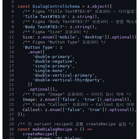
4
5
const 
DialogControlSchema 
=
 z.
object
({
6
  /** Figma "Title Text#783:0" 프로퍼티 — 다이얼로
7
  'Title Text#783:0'
: z.
string
(),
8
  /** Figma "Body Text#783:7" 프로퍼티 — 본문 텍스트
9
  'Body Text#783:7'
: z.
string
(),
10
  /** Figma "Size" 프로퍼티 */
11
  Size: z.
enum
([
'mobile'
, 
'desktop'
]).
optional
()
12
  /** Figma "Button Type" 프로퍼티 */
13
  'Button Type'
: z
14
    .
enum
([
15
      'double-primary'
,
16
      'double-negative'
,
17
      'single-primary'
,
18
      'single-mono'
,
19
      'double-vertical-primary'
,
20
      'double-vertical-thirdparty'
,
21
    ])
22
    .
optional
(),
23
  /** Figma "Image" 프로퍼티 — 이미지 표시 여부 */
24
  Image: z.
enum
([
'false'
, 
'true'
]).
optional
(),
25
  /** Figma "Callout" 프로퍼티 — Callout 표시 여부 
26
  Callout: z.
enum
([
'false'
, 
'true'
]).
optional
(),
27
});
28
29
/** 각 variant recipe의 공통 createRecipe 설정 */
30
const 
makeDialogRecipe 
=
 () 
=>
31
  createRecipe
({
32
    figmaName: 
'01 Dialog'
,