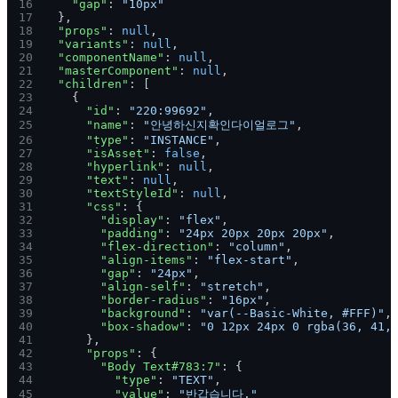
16
    "gap"
: 
"10px"
17
  },
18
  "props"
: 
null
,
19
  "variants"
: 
null
,
20
  "componentName"
: 
null
,
21
  "masterComponent"
: 
null
,
22
  "children"
: [
23
    {
24
      "id"
: 
"220:99692"
,
25
      "name"
: 
"안녕하신지확인다이얼로그"
,
26
      "type"
: 
"INSTANCE"
,
27
      "isAsset"
: 
false
,
28
      "hyperlink"
: 
null
,
29
      "text"
: 
null
,
30
      "textStyleId"
: 
null
,
31
      "css"
: {
32
        "display"
: 
"flex"
,
33
        "padding"
: 
"24px 20px 20px 20px"
,
34
        "flex-direction"
: 
"column"
,
35
        "align-items"
: 
"flex-start"
,
36
        "gap"
: 
"24px"
,
37
        "align-self"
: 
"stretch"
,
38
        "border-radius"
: 
"16px"
,
39
        "background"
: 
"var(--Basic-White, #FFF)"
,
40
        "box-shadow"
: 
"0 12px 24px 0 rgba(36, 41,
41
      },
42
      "props"
: {
43
        "Body Text#783:7"
: {
44
          "type"
: 
"TEXT"
,
45
          "value"
: 
"반갑습니다."