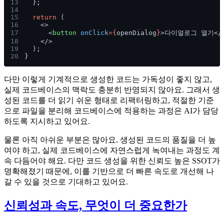
13
  };
14
15
  return
 (
16
    <>
17
      <
button 
onClick
={
openDialog
}
>다이얼로그 열기</
18
    </>
19
  );
20
}
다만 이렇게 기계적으로 생성한 코드는 가독성이 좋지 않고,
실제 코드베이스의 맥락도 충분히 반영되지 않아요. 그래서 생
성된 코드를 더 읽기 쉬운 형태로 리팩터링하고, 적절한 기준
으로 파일을 분리해 코드베이스에 적용하는 과정은 AI가 담당
하도록 지시하고 있어요.
물론 아직 아쉬운 부분은 많아요. 생성된 코드의 품질을 더 높
여야 하고, 실제 코드베이스에 자연스럽게 녹여내는 과정도 계
속 다듬어야 해요. 다만 코드 생성을 위한 신뢰도 높은 SSOT가
명확해졌기 때문에, 이를 기반으로 더 빠른 속도로 개선해 나
갈 수 있을 것으로 기대하고 있어요.
신뢰성과 속도, 무엇이 더 중요한가