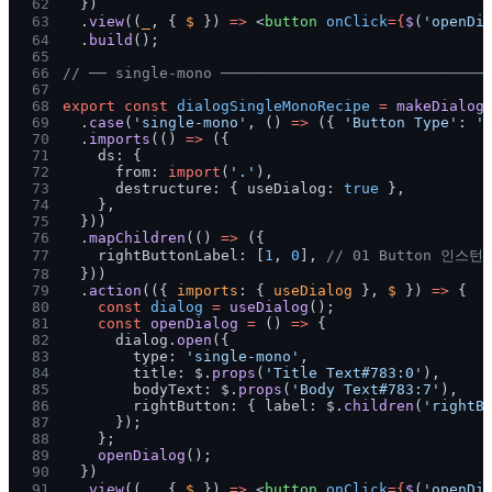
62
  })
63
  .
view
((
_
, { 
$
 }) 
=>
 <
button 
onClick
={
$
(
'openDi
64
  .
build
();
65
66
// ── single-mono ──────────────────────────────
67
68
export const 
dialogSingleMonoRecipe 
= 
makeDialog
69
  .
case
(
'single-mono'
, () 
=>
 ({ 
'Button Type'
: 
'
70
  .
imports
(() 
=>
 ({
71
    ds: {
72
      from: 
import
(
'.'
),
73
      destructure: { useDialog: 
true
 },
74
    },
75
  }))
76
  .
mapChildren
(() 
=>
 ({
77
    rightButtonLabel: [
1
, 
0
], 
// 01 Button 인스턴
78
  }))
79
  .
action
(({ 
imports
: { 
useDialog
 }, 
$
 }) 
=>
 {
80
    const 
dialog 
= 
useDialog
();
81
    const 
openDialog 
=
 () 
=>
 {
82
      dialog.
open
({
83
        type: 
'single-mono'
,
84
        title: $.
props
(
'Title Text#783:0'
),
85
        bodyText: $.
props
(
'Body Text#783:7'
),
86
        rightButton: { label: $.
children
(
'rightB
87
      });
88
    };
89
    openDialog
();
90
  })
91
  .
view
((
_
, { 
$
 }) 
=>
 <
button 
onClick
={
$
(
'openDi