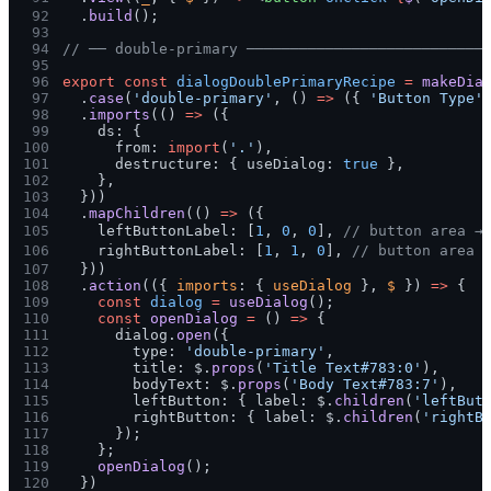
92
  .
build
();
93
94
// ── double-primary ───────────────────────────
95
96
export const 
dialogDoublePrimaryRecipe 
= 
makeDia
97
  .
case
(
'double-primary'
, () 
=>
 ({ 
'Button Type'
98
  .
imports
(() 
=>
 ({
99
    ds: {
100
      from: 
import
(
'.'
),
101
      destructure: { useDialog: 
true
 },
102
    },
103
  }))
104
  .
mapChildren
(() 
=>
 ({
105
    leftButtonLabel: [
1
, 
0
, 
0
], 
// button area 
106
    rightButtonLabel: [
1
, 
1
, 
0
], 
// button area
107
  }))
108
  .
action
(({ 
imports
: { 
useDialog
 }, 
$
 }) 
=>
 {
109
    const 
dialog 
= 
useDialog
();
110
    const 
openDialog 
=
 () 
=>
 {
111
      dialog.
open
({
112
        type: 
'double-primary'
,
113
        title: $.
props
(
'Title Text#783:0'
),
114
        bodyText: $.
props
(
'Body Text#783:7'
),
115
        leftButton: { label: $.
children
(
'leftBut
116
        rightButton: { label: $.
children
(
'rightB
117
      });
118
    };
119
    openDialog
();
120
  })