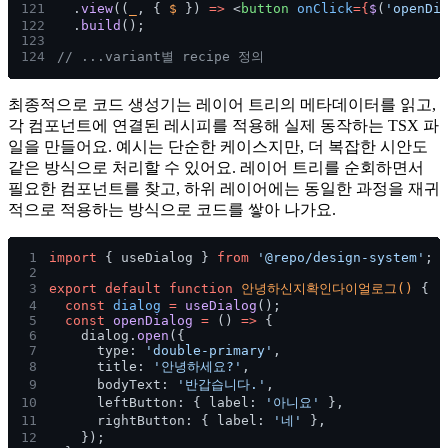
121
  .
view
((
_
, { 
$
 }) 
=>
 <
button 
onClick
={
$
(
'openDi
122
  .
build
();
123
124
// ...variant별 recipe 정의
최종적으로 코드 생성기는 레이어 트리의 메타데이터를 읽고,
각 컴포넌트에 연결된 레시피를 적용해 실제 동작하는 TSX 파
일을 만들어요. 예시는 단순한 케이스지만, 더 복잡한 시안도
같은 방식으로 처리할 수 있어요. 레이어 트리를 순회하면서
필요한 컴포넌트를 찾고, 하위 레이어에는 동일한 과정을 재귀
적으로 적용하는 방식으로 코드를 쌓아 나가요.
1
import
 { useDialog } 
from 
'@repo/design-system'
;
2
3
export default function
 안녕하신지확인다이얼로그() 
{
4
  const 
dialog 
= 
useDialog
();
5
  const 
openDialog 
=
 () 
=>
 {
6
    dialog.
open
({
7
      type: 
'double-primary'
,
8
      title: 
'안녕하세요?'
,
9
      bodyText: 
'반갑습니다.'
,
10
      leftButton: { label: 
'아니요'
 },
11
      rightButton: { label: 
'네'
 },
12
    });