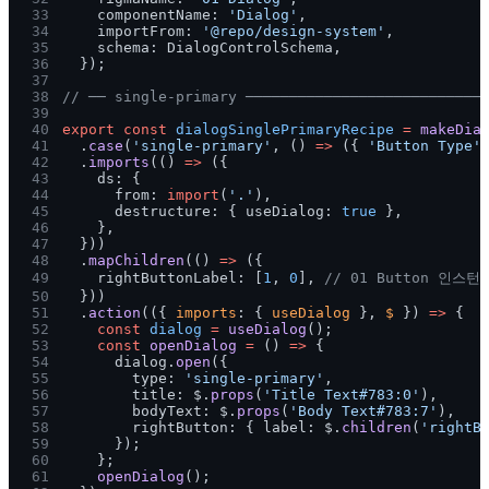
33
    componentName: 
'Dialog'
,
34
    importFrom: 
'@repo/design-system'
,
35
    schema: DialogControlSchema,
36
  });
37
38
// ── single-primary ───────────────────────────
39
40
export const 
dialogSinglePrimaryRecipe 
= 
makeDia
41
  .
case
(
'single-primary'
, () 
=>
 ({ 
'Button Type'
42
  .
imports
(() 
=>
 ({
43
    ds: {
44
      from: 
import
(
'.'
),
45
      destructure: { useDialog: 
true
 },
46
    },
47
  }))
48
  .
mapChildren
(() 
=>
 ({
49
    rightButtonLabel: [
1
, 
0
], 
// 01 Button 인스턴
50
  }))
51
  .
action
(({ 
imports
: { 
useDialog
 }, 
$
 }) 
=>
 {
52
    const 
dialog 
= 
useDialog
();
53
    const 
openDialog 
=
 () 
=>
 {
54
      dialog.
open
({
55
        type: 
'single-primary'
,
56
        title: $.
props
(
'Title Text#783:0'
),
57
        bodyText: $.
props
(
'Body Text#783:7'
),
58
        rightButton: { label: $.
children
(
'rightB
59
      });
60
    };
61
    openDialog
();