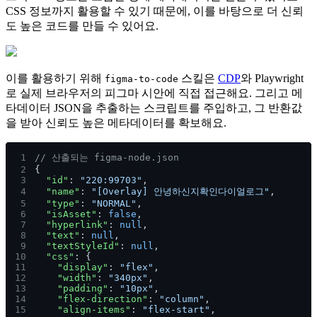
CSS 정보까지 활용할 수 있기 때문에, 이를 바탕으로 더 신뢰
도 높은 코드를 만들 수 있어요.
이를 활용하기 위해
스킬은
CDP
와 Playwright
figma-to-code
로 실제 브라우저의 피그마 시안에 직접 접근해요. 그리고 메
타데이터 JSON을 추출하는 스크립트를 주입하고, 그 반환값
을 받아 신뢰도 높은 메타데이터를 확보해요.
1
// 산출되는 figma-node.json
2
{
3
  "id"
: 
"220:99703"
,
4
  "name"
: 
"[Overlay] 안녕하신지확인다이얼로그"
,
5
  "type"
: 
"NORMAL"
,
6
  "isAsset"
: 
false
,
7
  "hyperlink"
: 
null
,
8
  "text"
: 
null
,
9
  "textStyleId"
: 
null
,
10
  "css"
: {
11
    "display"
: 
"flex"
,
12
    "width"
: 
"340px"
,
13
    "padding"
: 
"10px"
,
14
    "flex-direction"
: 
"column"
,
15
    "align-items"
: 
"flex-start"
,