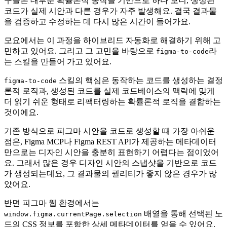
구들은 대부분 확률론적 동작을 기반으로 하다 보니, 생성된
코드가 실제 시안과 다른 경우가 자주 발생해요. 결국 결과물
을 검증하고 수정하는 데 다시 많은 시간이 들어가요.
모요에서는 이 과정을 하이브리드 자동화로 해결하기 위해 고
민하고 있어요. 그리고 그 고민을 바탕으로
라
figma-to-code
는 스킬을 만들어 가고 있어요.
스킬의 핵심은 동작하는 코드를 생성하는 결정
figma-to-code
론적 로직과, 생성된 코드를 실제 코드베이스의 맥락에 맞게
더 읽기 쉬운 형태로 리팩터링하는 확률론적 로직을 결합하는
것이에요.
기존 방식으로 피그마 시안을 코드로 생성할 때 가장 아쉬운
점은, Figma MCP나 Figma REST API가 제공하는 메타데이터
만으로는 디자인 시안을 충분히 표현하기 어렵다는 점이었어
요. 그래서 많은 경우 디자인 시안의 스냅샷을 기반으로 코드
가 생성되는데요, 그 결과물의 퀄리티가 좋지 않은 경우가 많
았어요.
반면 피그마 웹 환경에서는
배열을 통해 선택된 노
window.figma.currentPage.selection
드의 CSS 정보를 포함한 상세 메타데이터를 얻을 수 있어요.